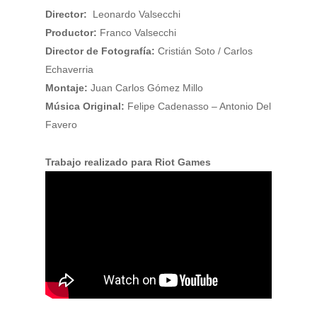
Director:
Leonardo Valsecchi
Productor:
Franco Valsecchi
Director de Fotografía:
Cristián Soto / Carlos
Echaverria
Montaje:
Juan Carlos Gómez Millo
Música Original:
Felipe Cadenasso – Antonio Del
Favero
Trabajo realizado para Riot Games